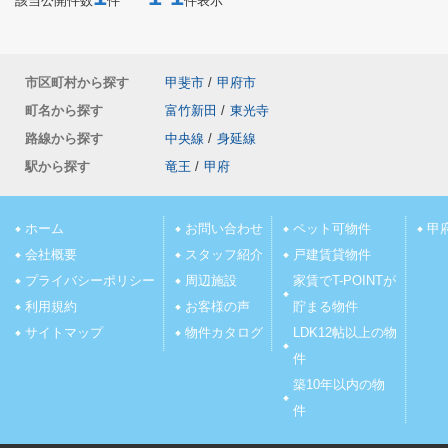
該当公開件数
件
件表示
市区町村から探す
甲斐市
/
甲府市
町名から探す
富竹新田
/
東光寺
路線から探す
中央線
/
身延線
駅から探す
竜王
/
甲府
ホーム
お問い合わせ
ペット可物件
甲
会社概要
スタッフ紹介
戸建賃貸物件
プライバシーポリシー
周辺施設
家賃でT-POINTが
利用規約
お客様の声
貯まる物件
サイトマップ
物件カタログ
LDK12帖以上の物
件
築10年以内の物
件