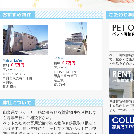
ペット可物件特
ドギー
て、数多くご用
Maison Lafite
6.7万円
賃料
と生活を始めた
6.3万円
賃料
アパート
アパート
1LDK / 43.71㎡
1LDK / 42.33㎡
甲斐市富竹新田
甲府市東光寺３丁目
竜王駅
甲府駅
徒歩9分
徒歩35分
戸建賃貸物件特
トを活かした戸
まもご一緒にご
山梨県でペットと一緒に暮らせる賃貸物件をお探しな
ら是非当社にご相談下さい。
ペットのための専用設備がある物件も多数取り扱って
おります。飼い主様にも、そして大切なペットにも快
適な新生活を送っていただける様、サポートさせてい