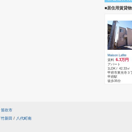
■居住用賃貸物
Maison Lafite
6.3万円
賃料
アパート
1LDK / 42.33㎡
甲府市東光寺３
甲府駅
徒歩35分
笛吹市
富竹新田
/
八代町南