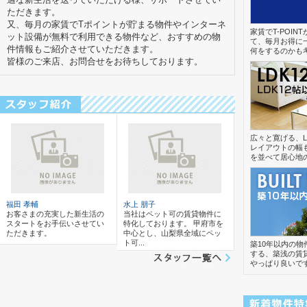
ただきます。
又、毎月の家賃でTポイントが貯まる物件やインターネ
家賃でT-POI
ット設備が無料で利用できる物件など、おすすめの物
て、毎月お得に
件情報もご紹介させていただきます。
何をするのかも
皆様のご来店、お問合せをお待ちしております。
広々と寛げる、L
レイアウトの幅
を並べて居心地
福田 孝輔
水上 朋子
お客さまの充実した新生活の
当社はペット可の賃貸物件に
スタートをお手伝いさせてい
特化しております。 甲府市を
ただきます。
中心とし、山梨県全域にペッ
ト可...
築10年以内の
する、築浅の賃
やっぱり良いで