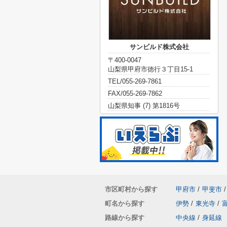
サンビルド株式会社
〒400-0047
山梨県甲府市徳行３丁目15-1
TEL/055-269-7861
FAX/055-269-7862
山梨県知事 (7) 第1816号
市区町村から探す
甲府市
/
甲斐市
/
町名から探す
伊勢
/
東光寺
/
路線から探す
中央線
/
身延線