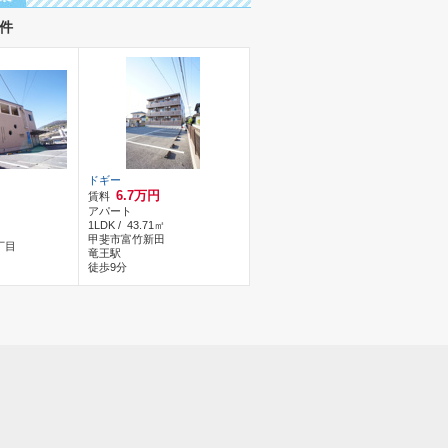
件
ドギー
6.7万円
賃料
アパート
1LDK / 43.71㎡
甲斐市富竹新田
丁目
竜王駅
徒歩9分