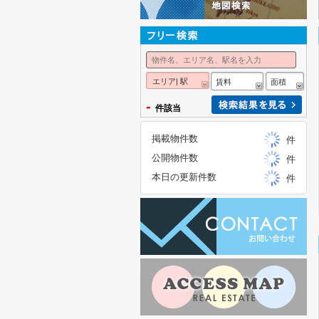
エリア| 駅
賃料
面積
-
件該当
掲載物件数
件
公開物件数
件
本日の更新件数
件